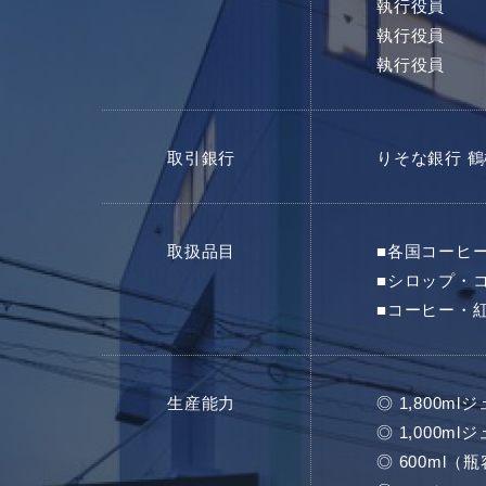
執行役員 
執行役員 
執行役員 
取引銀行
りそな銀行 
取扱品目
■各国コーヒ
■シロップ・
■コーヒー・
生産能力
◎ 1,800m
◎ 1,000m
◎ 600ml（瓶